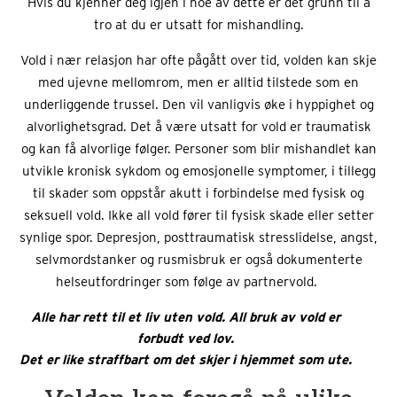
Hvis du kjenner deg igjen i noe av dette er det grunn til å
tro at du er utsatt for mishandling.
Vold i nær relasjon har ofte pågått over tid, volden kan skje
med ujevne mellomrom, men er alltid tilstede som en
underliggende trussel. Den vil vanligvis øke i hyppighet og
alvorlighetsgrad. Det å være utsatt for vold er traumatisk
og kan få alvorlige følger. Personer som blir mishandlet kan
utvikle kronisk sykdom og emosjonelle symptomer, i tillegg
til skader som oppstår akutt i forbindelse med fysisk og
seksuell vold. Ikke all vold fører til fysisk skade eller setter
synlige spor. Depresjon, posttraumatisk stresslidelse, angst,
selvmordstanker og rusmisbruk er også dokumenterte
helseutfordringer som følge av partnervold.
Alle har rett til et liv uten vold. All bruk av vold er
forbudt ved lov.
Det er like straffbart om det skjer i hjemmet som ute.