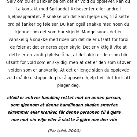
Selv om du er usikker på om det er vold du opplever, kan du
ta kontakt med Sørlandet Krisesenter eller andre i
hjelpeapparatet. Å snakke om det kan hjelpe deg til å sette
ord på tanker og følelser. Du kan også snakke med noen du
kjenner om det som har skjedd. Mange synes det er
vanskelig å snakke med noen om det de er utsatt for fordi
de føler at det er deres egen skyld. Det er viktig å vite at
dette er en vanlig følelse å ha, at det aldri er den som blir
utsatt for vold som er skyldig, men at det er den som utøver
volden som er ansvarlig. At det er lenge siden du opplevde
vold må ikke stoppe deg fra å oppsøke hjelp hvis det fortsatt
plager deg.
«Vold er enhver handling rettet mot en annen person,
som gjennom at denne handlingen skader, smerter,
skremmer eller krenker, får denne personen til å gjøre
noe mot sin vilje eller å slutte å gjøre noe den vil»
(Per Isdal, 2000)