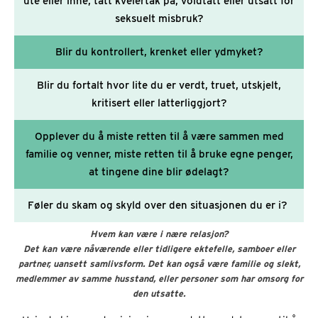
ute eller inne, tatt kvelertak på, voldtatt eller utsatt for
seksuelt misbruk?
Blir du kontrollert, krenket eller ydmyket?
Blir du fortalt hvor lite du er verdt, truet, utskjelt,
kritisert eller latterliggjort?
Opplever du å miste retten til å være sammen med
familie og venner, miste retten til å bruke egne penger,
at tingene dine blir ødelagt?
Føler du skam og skyld over den situasjonen du er i?
Hvem kan være i nære relasjon?
Det kan være nåværende eller tidligere ektefelle, samboer eller
partner, uansett samlivsform. Det kan også være familie og slekt,
medlemmer av samme husstand, eller personer som har omsorg for
den utsatte.