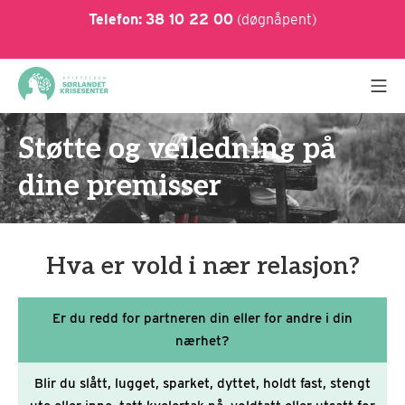
Skip
Telefon:
38 10 22 00
(døgnåpent)
to
content
Mo
Sørlandet Krisesenter
Støtte og veiledning på
dine premisser
Hva er vold i nær relasjon?
Er du redd for partneren din eller for andre i din
nærhet?
Blir du slått, lugget, sparket, dyttet, holdt fast, stengt